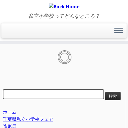
私立小学校ってどんなところ？
Skip
to
content
検
索:
ホーム
千葉県私立小学校フェア
造形展