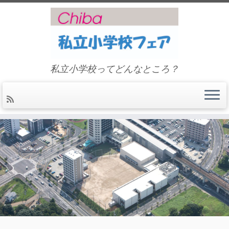
私立小学校ってどんなところ？
Skip
to
content