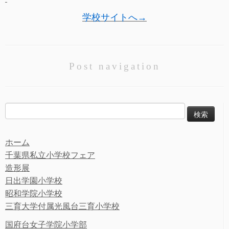
学校サイトへ→
Post navigation
検
索:
ホーム
千葉県私立小学校フェア
造形展
日出学園小学校
昭和学院小学校
三育大学付属光風台三育小学校
国府台女子学院小学部