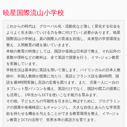
暁星国際流山小学校
これからの時代は、グローバル化・流動化など激しく変化する社会を
よりよく生き抜いていける力を身に付けていく必要があります。暁星
国際流山小学校は、真の国際人の育成を目指し、未来型の学習環境を
整え、人間教育の礎を築いていきます。

本校の教育の特徴としては、国語や道徳は日本語で教え、それ以外の
算数や理科などの教科は、全て英語で授業を行う、イマ―ジョン教育
を実施しています。

学校生活は基本的に英語を用いて過します。バイリンガルの日本人教
師や、外国人教師が授業に当たり、英語とフランス語を週6時間、国
語を週9時間実施し言語の定着を図ります。また、児童一人に一台の
タブレット型パソコンを備え、英語だけでなく、国語や図工の授業に
も活用し、1年生からICTを使いこなす能力を育みます。

その他、子どもたちの可能性を引き出し伸ばすために、プログラミン
グの授業や各種検定にもチャレンジし、大きな自信とあらたな学習意
欲を持たせる機会を与えることができる教育環境を整え、イマ―ジョ
ン教育とICTの活用で、世界水準の英語力を育てます。
